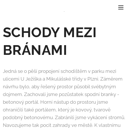
.
SCHODY MEZI
BRÁNAMI
Jedná se o pěší propojení schodištěm v parku mezi
ulicemi U Ježíška a Mikulášské třídy v Plzni. Záměrem
návrhu bylo, aby řešený prostor působil svébytným
dojmem. Zachovali jsme pozůstatek spodní branky -
betonový portál. Horní nástup do prostoru jsme
ohraničili také portálem, který je kovový, tvarově
podobný betonovému. Zabránili jsme vykácení stromů.
Navozujeme tak pocit zahrady ve městě. K vlastnímu