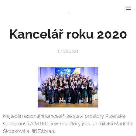
.
Kancelář roku 2020
17.06.2021
Nejlepší regionální kanceláří se staly prostory Plzeňské
společnosti AIMTEC, jejímiž autory jsou architekti Markéta
Škopková a Jiří Zábran.