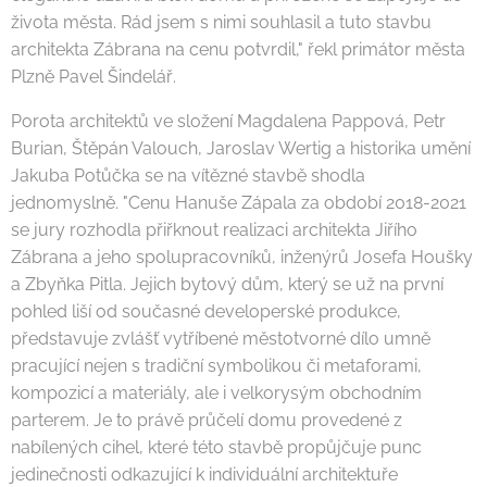
života města. Rád jsem s nimi souhlasil a tuto stavbu
architekta Zábrana na cenu potvrdil," řekl primátor města
Plzně Pavel Šindelář.
Porota architektů ve složení Magdalena Pappová, Petr
Burian, Štěpán Valouch, Jaroslav Wertig a historika umění
Jakuba Potůčka se na vítězné stavbě shodla
jednomyslně. "Cenu Hanuše Zápala za období 2018-2021
se jury rozhodla přiřknout realizaci architekta Jiřího
Zábrana a jeho spolupracovníků, inženýrů Josefa Houšky
a Zbyňka Pitla. Jejich bytový dům, který se už na první
pohled liší od současné developerské produkce,
představuje zvlášť vytříbené městotvorné dílo umně
pracující nejen s tradiční symbolikou či metaforami,
kompozicí a materiály, ale i velkorysým obchodním
parterem. Je to právě průčelí domu provedené z
nabílených cihel, které této stavbě propůjčuje punc
jedinečnosti odkazující k individuální architektuře