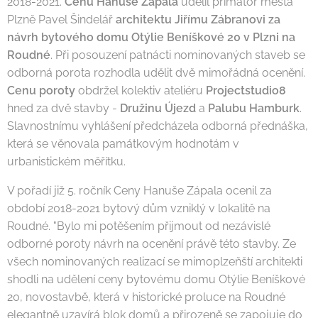
2018-2021.
Cenu Hanuše Zápala
udělil primátor města
Plzně Pavel Šindelář
architektu Jiřímu Zábranovi za
návrh bytového domu Otýlie Beníškové 20 v Plzni na
Roudné
. Při posouzení patnácti nominovaných staveb se
odborná porota rozhodla udělit dvě mimořádná ocenění.
Cenu poroty
obdržel kolektiv ateliéru
Projectstudio8
hned za dvě stavby -
Družinu Újezd
a
Palubu Hamburk
.
Slavnostnímu vyhlášení předcházela odborná přednáška,
která se věnovala památkovým hodnotám v
urbanistickém měřítku.
V pořadí již 5. ročník Ceny Hanuše Zápala ocenil za
období 2018-2021 bytový dům vzniklý v lokalitě na
Roudné. "Bylo mi potěšením přijmout od nezávislé
odborné poroty návrh na ocenění právě této stavby. Ze
všech nominovaných realizací se mimoplzeňští architekti
shodli na udělení ceny bytovému domu Otýlie Beníškové
20, novostavbě, která v historické proluce na Roudné
elegantně uzavírá blok domů a přirozeně se zapojuje do