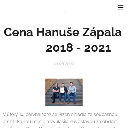
.
Cena Hanuše Zápala
2018 - 2021
14.06.2022
V úterý 14. června 2022 se Plzeň ohlédla za současnou
architekturou města a vyhlásila novostavbu za období