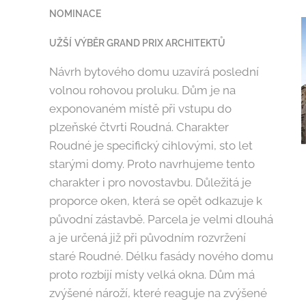
NOMINACE
UŽŠÍ
VÝBĚR GRAND PRIX ARCHITEKTŮ
Návrh bytového domu uzavírá poslední
volnou rohovou proluku. Dům je na
exponovaném místě při vstupu do
plzeňské čtvrti Roudná. Charakter
Roudné je specifický cihlovými, sto let
starými domy. Proto navrhujeme tento
charakter i pro novostavbu. Důležitá je
proporce oken, která se opět odkazuje k
původní zástavbě. Parcela je velmi dlouhá
a je určená již při původním rozvržení
staré Roudné. Délku fasády nového domu
proto rozbíjí místy velká okna. Dům má
zvýšené nároží, které reaguje na zvýšené