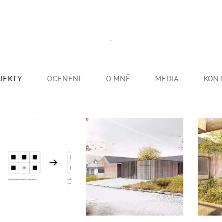
.
JEKTY
OCENĚNÍ
O MNĚ
MEDIA
KON