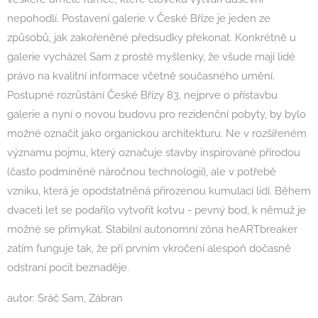
nepohodlí. Postavení galerie v České Bříze je jeden ze
způsobů, jak zakořeněné předsudky překonat. Konkrétně u
galerie vycházel Sam z prosté myšlenky, že všude mají lidé
právo na kvalitní informace včetně současného umění.
Postupné rozrůstání České Břízy 83, nejprve o přístavbu
galerie a nyní o novou budovu pro rezidenční pobyty, by bylo
možné označit jako organickou architekturu. Ne v rozšířeném
významu pojmu, který označuje stavby inspirované přírodou
(často podmíněné náročnou technologií), ale v potřebě
vzniku, která je opodstatněná přirozenou kumulací lidí. Během
dvaceti let se podařilo vytvořit kotvu - pevný bod, k němuž je
možné se přimykat. Stabilní autonomní zóna heARTbreaker
zatím funguje tak, že při prvním vkročení alespoň dočasně
odstraní pocit beznaděje.
autor: Sráč Sam, Zábran