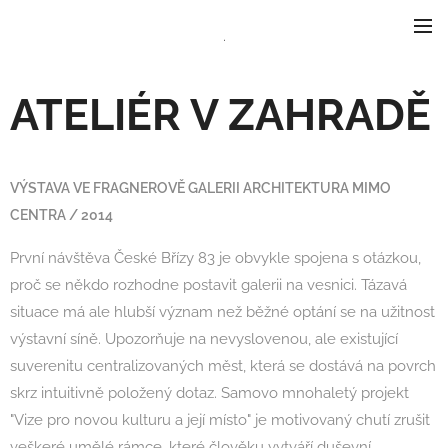
.
ATELIÉR V ZAHRADĚ
VÝSTAVA VE FRAGNEROVĚ GALERII ARCHITEKTURA MIMO
CENTRA / 2014
První návštěva České Břízy 83 je obvykle spojena s otázkou,
proč se někdo rozhodne postavit galerii na vesnici. Tázavá
situace má ale hlubší význam než běžné optání se na užitnost
výstavní síně. Upozorňuje na nevyslovenou, ale existující
suverenitu centralizovaných měst, která se dostává na povrch
skrz intuitivně položený dotaz. Samovo mnohaletý projekt
"Vize pro novou kulturu a její místo" je motivovaný chutí zrušit
veškeré umělé rámce, které člověku vytváří duševní